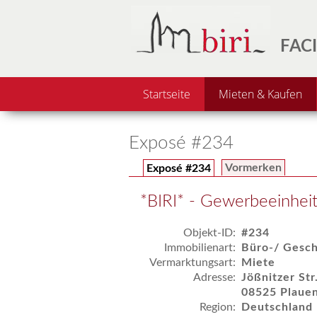
FACI
Startseite
Mieten & Kaufen
Exposé #234
Vormerken
Exposé #234
*BIRI* - Gewerbeeinhei
Objekt-ID:
#234
Immobilienart:
Büro-/ Gesch
Vermarktungsart:
Miete
Adresse:
Jößnitzer Str
08525 Plaue
Region:
Deutschland