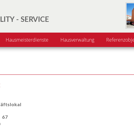
LITY - SERVICE
Hausmeisterdienste
Hausverwaltung
Referenzobj
t
äftslokal
. 67
n