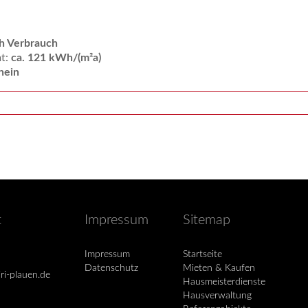
h Verbrauch
mt:
ca. 121 kWh/(m²a)
nein
t
Impressum
Sitemap
Impressum
Startseite
Datenschutz
Mieten & Kaufen
ri-plauen.de
Hausmeisterdienste
Hausverwaltung