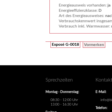
Energieausweis vorhanden:
ja
Energieeffizienzklasse:
D
Art des Energieausweises:
nac
Verbrauchskennwert insgesa
Verbrauch inkl. Warmwasser:
Exposé G-0018
Vormerken
Sprechzeiten
Kontak
Montag - Donnerstag:
E-Mail:
08:30 - 12:00 Uhr
info@bi
13:00 - 16:30 Uhr
Telefon: