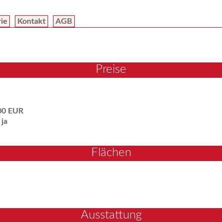
rie
Kontakt
AGB
Preise
00 EUR
:
ja
Flächen
Ausstattung