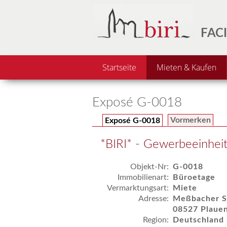
FACI
Startseite
Mieten & Kaufen
Exposé G-0018
Vormerken
Exposé G-0018
*BIRI* - Gewerbeeinhei
Objekt-Nr:
G-0018
Immobilienart:
Büroetage
Vermarktungsart:
Miete
Adresse:
Meßbacher S
08527 Plaue
Region:
Deutschland