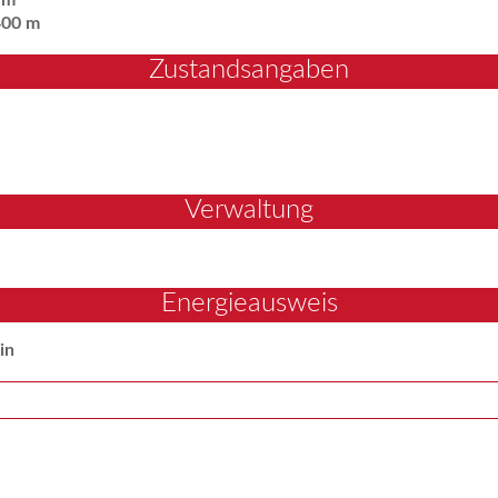
400 m
Zustandsangaben
Verwaltung
Energieausweis
in