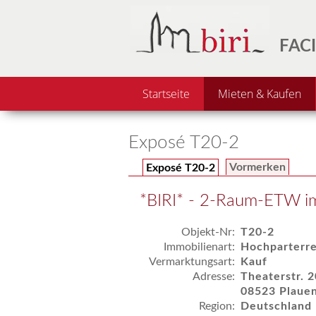
FACI
Startseite
Mieten & Kaufen
Exposé T20-2
Vormerken
Exposé T20-2
*BIRI* - 2-Raum-ETW i
Objekt-Nr:
T20-2
Immobilienart:
Hochparterr
Vermarktungsart:
Kauf
Adresse:
Theaterstr. 2
08523 Plauen
Region:
Deutschland