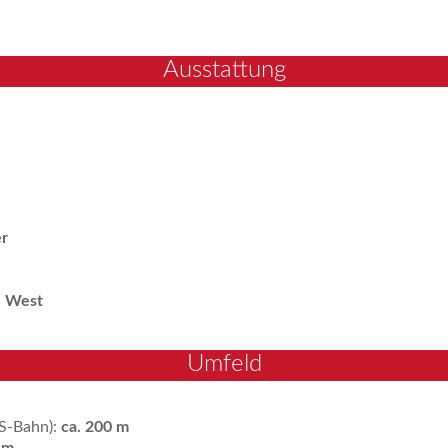
Ausstattung
r
:
West
Umfeld
S-Bahn):
ca. 200 m
 m