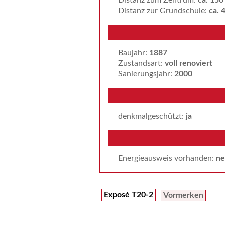
Distanz zur Grundschule:
ca. 
Baujahr:
1887
Zustandsart:
voll renoviert
Sanierungsjahr:
2000
denkmalgeschützt:
ja
Energieausweis vorhanden:
ne
Exposé T20-2
Vormerken