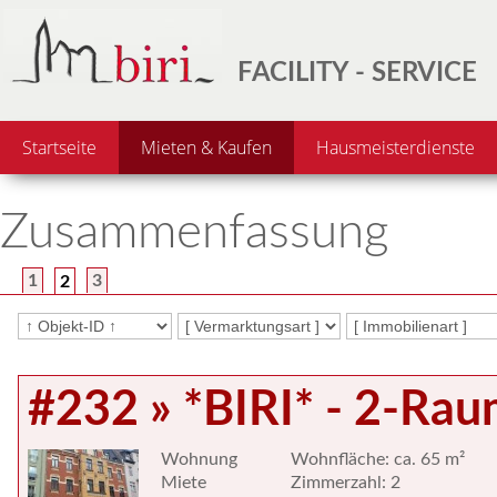
FACILITY - SERVICE
Startseite
Mieten & Kaufen
Hausmeisterdienste
Zusammenfassung
1
3
2
#232 » *BIRI* - 2-R
Wohnung
Wohnfläche: ca. 65 m²
Miete
Zimmerzahl: 2